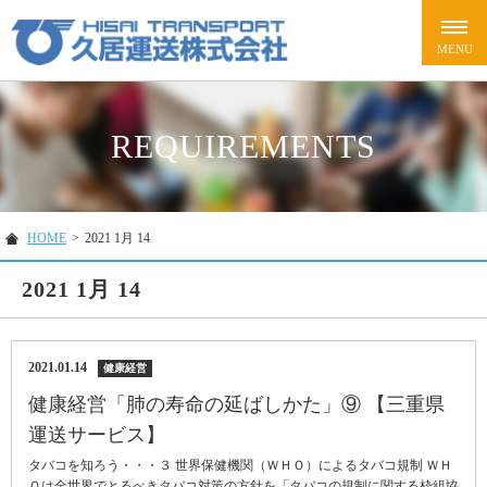
REQUIREMENTS
HOME
>
2021 1月 14
2021 1月 14
2021.01.14
健康経営
健康経営「肺の寿命の延ばしかた」⑨ 【三重県
運送サービス】
タバコを知ろう・・・３ 世界保健機関（ＷＨＯ）によるタバコ規制 ＷＨ
Ｏは全世界でとるべきタバコ対策の方針を「タバコの規制に関する枠組協