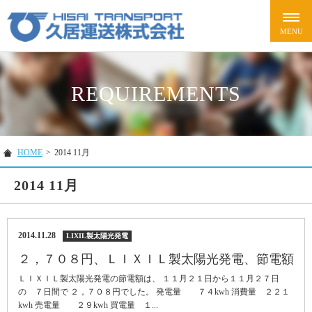
REQUIREMENTS
HOME
>
2014 11月
2014 11月
2014.11.28
LIXIL製太陽光発電
２，７０８円、ＬＩＸＩＬ製太陽光発電、節電額
ＬＩＸＩＬ製太陽光発電の節電額は、 １１月２１日から１１月２７日
の ７日間で ２，７０８円でした。 発電量 ７４kwh 消費量 ２２１
kwh 売電量 ２９kwh 買電量 １...