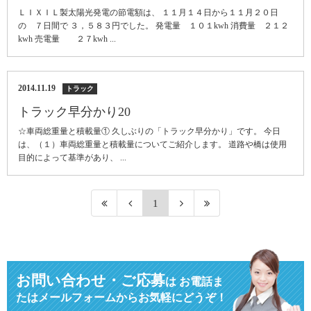
ＬＩＸＩＬ製太陽光発電の節電額は、 １１月１４日から１１月２０日
の ７日間で ３，５８３円でした。 発電量 １０１kwh 消費量 ２１２
kwh 売電量 ２７kwh ...
2014.11.19
トラック
トラック早分かり20
☆車両総重量と積載量① 久しぶりの「トラック早分かり」です。 今日
は、（１）車両総重量と積載量についてご紹介します。 道路や橋は使用
目的によって基準があり、 ...
1
お問い合わせ・ご応募
は
お電話ま
たはメールフォームからお気軽にどうぞ！