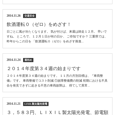
2014.11.26
交通安全
飲酒運転０（ゼロ）をめざす！
日ごとに風が冷たくなります。 気が付けば、来週は師走１２月。 早いで
すね。 ところで、１２月１日が何の日か、 ご存知ですか？ 三重県では、
昨年からこの日を 「飲酒運転０（ゼロ）をめざす推進...
2014.11.24
週初め
２０１４年度第３４週の始まりです
２０１４年度第３４週の始まりです。 １１月の月別目標は、『車両整
備』です。 車両整備でコスト削減 ①故障整備費の削減 初期における不具
合を発見できずに起きる不意の車両故障は、 得てして異常...
2014.11.21
LIXIL製太陽光発電
３，５８３円、ＬＩＸＩＬ製太陽光発電、節電額