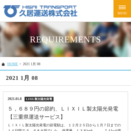
REQUIREMENTS
HOME
>
2021 1月 08
2021 1月 08
2021.01.8
LIXIL製太陽光発電
５，６８９円の節約、ＬＩＸＩＬ製太陽光発電
【三重県運送サービス】
ＬＩＸＩＬ製太陽光発電の節電額は、 １２月２５日から１月７日までの
１４日間で ５，６８９円でした。 発電量 １３８kmh ７４kwh増