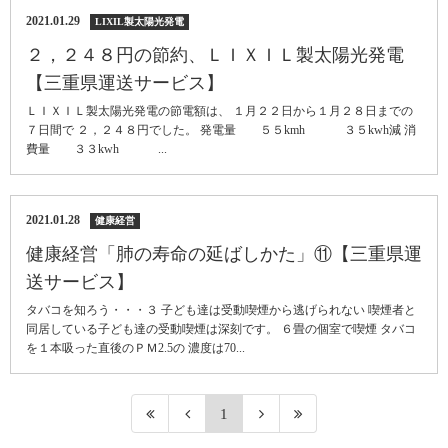
2021.01.29
LIXIL製太陽光発電
２，２４８円の節約、ＬＩＸＩＬ製太陽光発電
【三重県運送サービス】
ＬＩＸＩＬ製太陽光発電の節電額は、 １月２２日から１月２８日までの
７日間で ２，２４８円でした。 発電量 ５５kmh ３５kwh減 消
費量 ３３kwh ...
2021.01.28
健康経営
健康経営「肺の寿命の延ばしかた」⑪【三重県運
送サービス】
タバコを知ろう・・・３ 子ども達は受動喫煙から逃げられない 喫煙者と
同居している子ども達の受動喫煙は深刻です。 ６畳の個室で喫煙 タバコ
を１本吸った直後のＰＭ2.5の 濃度は70...
1