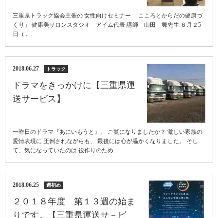
三重県トラック協会主催の 女性向けセミナー 「こころとからだの健康づ
くり」 健康美サロンスタジオ アイム代表 講師 山田 舞先生 ６月２5
日（...
2018.06.27
トラック
ドラマをきっかけに【三重県運
送サービス】
一昨日のドラマ『あにいもうと』、 ご覧になりましたか？ 激しい家族の
愛情表現に 圧倒されながらも、 最後には心が温かくなりました。 そし
て、気になっていたのは 役作りのため...
2018.06.25
週初め
２０１８年度 第１３週の始ま
りです。【三重県運送サ－ビ