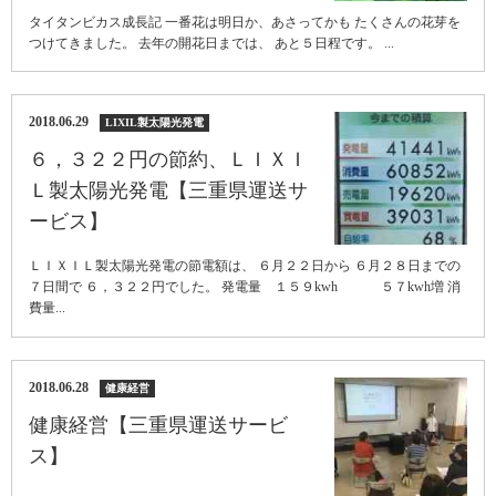
タイタンビカス成長記 一番花は明日か、あさってかも たくさんの花芽を
つけてきました。 去年の開花日までは、 あと５日程です。 ...
2018.06.29
LIXIL製太陽光発電
６，３２２円の節約、ＬＩＸＩ
Ｌ製太陽光発電【三重県運送サ
ービス】
ＬＩＸＩＬ製太陽光発電の節電額は、 ６月２２日から ６月２８日までの
７日間で ６，３２２円でした。 発電量 １５９kwh ５７kwh増 消
費量...
2018.06.28
健康経営
健康経営【三重県運送サービ
ス】