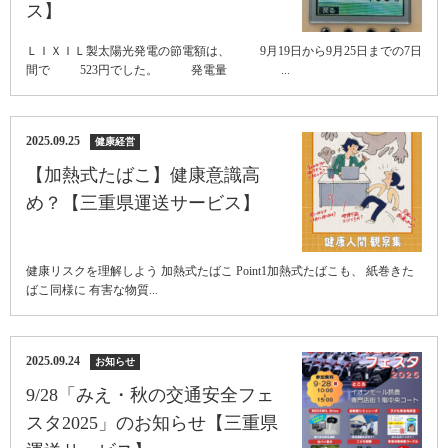
ス】
ＬＩＸＩＬ製太陽光発電の節電額は、 9月19日から9月25日までの7日
間で 523円でした。 発電量 ...
2025.09.25
健康経営
【加熱式たばこ】健康意識高
め？【三重県運送サービス】
健康リスクを理解しよう 加熱式たばこ Point1加熱式たばこも、 紙巻きた
ばこ同様に 有害な物質...
2025.09.24
お知らせ
9/28「みえ・秋の交通安全フェ
スタ2025」のお知らせ【三重県