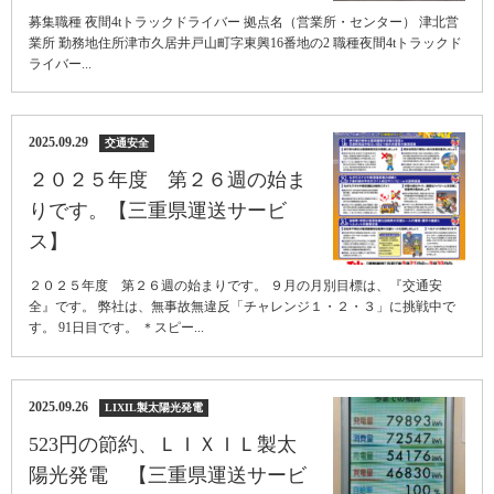
募集職種 夜間4tトラックドライバー 拠点名（営業所・センター） 津北営
業所 勤務地住所津市久居井戸山町字東興16番地の2 職種夜間4tトラックド
ライバー...
2025.09.29
交通安全
２０２５年度 第２６週の始ま
りです。【三重県運送サービ
ス】
２０２５年度 第２６週の始まりです。 ９月の月別目標は、『交通安
全』です。 弊社は、無事故無違反「チャレンジ１・２・３」に挑戦中で
す。 91日目です。 ＊スピー...
2025.09.26
LIXIL製太陽光発電
523円の節約、ＬＩＸＩＬ製太
陽光発電 【三重県運送サービ