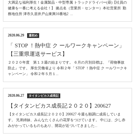
大満足な福利厚生！金属製品・中型専属 トラックドライバー(昼)【社員の
健康を一番に考える会社！】 拠点名（営業所・センター）本社営業所 勤
務地住所 津市久居井戸山東興16番地2 ...
2020.06.29
週初め
「 STOP ！熱中症 ク ールワークキャンペーン」
【三重県運送サービス】
２０２０年度 第１３週の始まりです。 ６月の月別目標は、『荷物事故
防止』です。 厚生労働省より 令和２年「 STOP ！熱中症 ク ールワークキ
ャンペーン」 令和２年５月１...
2020.06.27
タイタンビカス成長記
【タイタンビカス成長記２０２０】200627
【タイタンビカス成長記２０２０】200627 今週も順調に成長していま
す。 兄弟姉妹、みんなたくさんの花芽をつけています。 中には、少し赤
みがかっているものもあり、開花が近づいてきました...