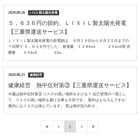
2020.06.26
LIXIL製太陽光発電
５，６３６円の節約、ＬＩＸＩＬ製太陽光発電
【三重県運送サービス】
ＬＩＸＩＬ製太陽光発電の節電額は、 ６月１９日から６月２５日までの
７日間で ５，６３６円でした。 発電量 １３８kwh ２５kwh増 消
費量 ４５kwh ３kw...
2020.06.25
健康経営
健康経営 熱中症対策③【三重県運送サービス】
今週は熱中症対策③ リスクの高い場所をさける？ 自己管理の一環とし
て、リスクの高い場所を避ける事も大切です。 屋外はもちろんですが、
屋内にもリスクは潜んでいます。 実は熱中症の約４...
1