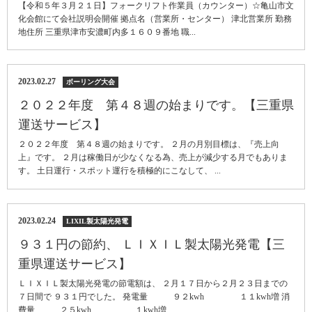
【令和５年３月２１日】フォークリフト作業員（カウンター）☆亀山市文
化会館にて会社説明会開催 拠点名（営業所・センター） 津北営業所 勤務
地住所 三重県津市安濃町内多１６０９番地 職...
2023.02.27
ボーリング大会
２０２２年度 第４８週の始まりです。【三重県
運送サービス】
２０２２年度 第４８週の始まりです。 ２月の月別目標は、『売上向
上』です。 ２月は稼働日が少なくなる為、売上が減少する月でもありま
す。 土日運行・スポット運行を積極的にこなして、 ...
2023.02.24
LIXIL製太陽光発電
９３１円の節約、 ＬＩＸＩＬ製太陽光発電【三
重県運送サービス】
ＬＩＸＩＬ製太陽光発電の節電額は、 ２月１７日から２月２３日までの
７日間で ９３１円でした。 発電量 ９２kwh １１kwh増 消
費量 ２５kwh １kwh増 ...