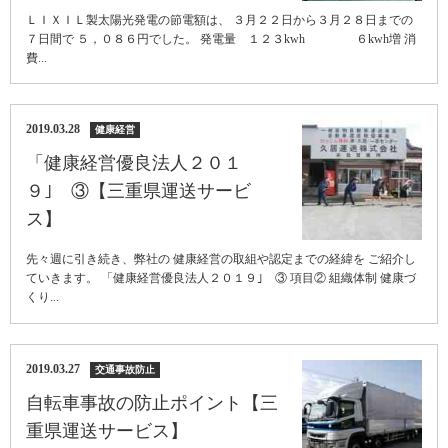
ＬＩＸＩＬ製太陽光発電の節電額は、 ３月２２日から３月２８日までの
７日間で ５，０８６円でした。 発電量 １２３kwh ６kwh増 消
費...
2019.03.28
健康経営
「健康経営優良法人２０１
９｣ ③【三重県運送サービ
ス】
先々週に引き続き、弊社の 健康経営の取組や認定までの経緯を ご紹介し
ていきます。 「健康経営優良法人２０１９｣ ③ 項目② 組織体制 健康づ
くり...
2019.03.27
交通事故防止
自転車事故の防止ポイント【三
重県運送サービス】