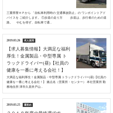
三重県警ＨＰから 「自転車利用時の 交通事故防止」の ワンポイントアド
バイスを ご紹介します。 ①歩道の走り方 歩道は、歩行者のための道
路。 やむを得ず、自転車で通...
2019.03.26
求人採用
【求人募集情報】大満足な福利
厚生！金属製品・中型専属 ト
ラックドライバー(昼)【社員の
健康を一番に考える会社！】
大満足な福利厚生！金属製品・中型専属 トラックドライバー(昼)【社員の
健康を一番に考える会社！】 拠点名（営業所・センター） 本社営業所 勤
務地住所 津市久居井戸山...
2019.03.25
週初め