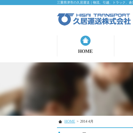
三重県津市の久居運送｜物流、引越、トラック、倉
HOME
HOME
>
2014 4月