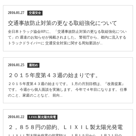
2016.01.27
交通安全
交通事故防止対策の更なる取組強化について
全日本トラック協会HPに、 「交通事故防止対策の更なる取組強化につい
て」の 通達のお知らせが掲載されました。 警視庁から、都内に流入する
トラックドライバーに 交通安全対策に関する周知要請が...
2016.01.25
週初め
２０１５年度第４３週の始まりです。
２０１５年度第４３週の始まりです。 １月の月別目標は、『改善提案』
です。 今週から個人面談を実施します。 今年で４年目になります。 仕事
のこと、家庭のことなど、 前向...
2016.01.22
LIXIL製太陽光発電
２，８５８円の節約、ＬＩＸＩＬ製太陽光発電
ＬＩＸＩＬ製太陽光発電の節電額は、 １月１５日から １月２１日の