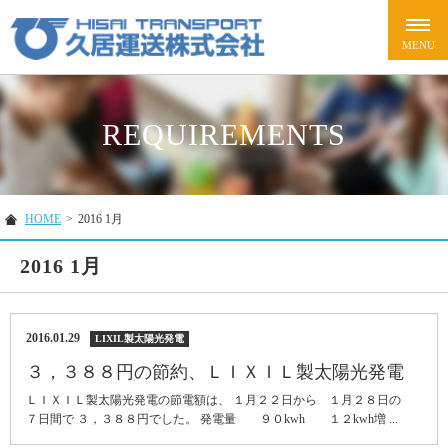
REQUIREMENTS
HOME
>
2016 1月
2016 1月
2016.01.29
LIXIL製太陽光発電
３，３８８円の節約、ＬＩＸＩＬ製太陽光発電
ＬＩＸＩＬ製太陽光発電の節電額は、 １月２２日から １月２８日の
７日間で ３，３８８円でした。 発電量 ９０kwh １２kwh増 ...