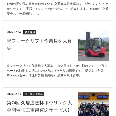
お隣の愛知県の警察が勧めている 交通事故防止運動を ご存知ですか？ わ
かりやすく、 実践しやすいものだったので ご紹介します。 名前は「交通
安全スリーS運動」。 ...
2026.02.24
求人採用
※フォークリフト作業員を大募
集
※フォークリフト作業員を大募集 ※休日はしっかり取れます！ プライ
ベートの時間を大切にしたい方にぴったりの職場です。 拠点名（営業
所・センター）津北営業所 勤務地住所三重県津市安...
2026.02.23
ボーリング大会
第74回久居運送杯ボウリング大
会開催【三重県運送サービス】