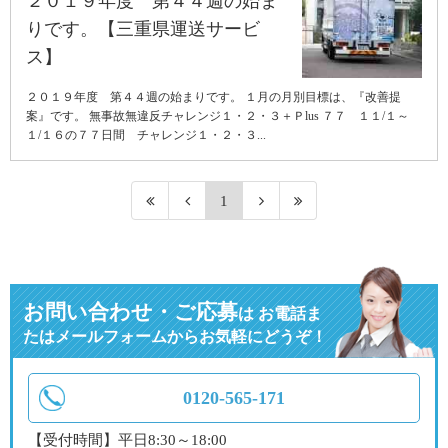
２０１９年度 第４４週の始ま
りです。【三重県運送サービ
ス】
２０１９年度 第４４週の始まりです。 １月の月別目標は、『改善提
案』です。 無事故無違反チャレンジ１・２・３＋Ｐlus ７７ １１/１～
１/１６の７７日間 チャレンジ１・２・３...
1
お問い合わせ・ご応募
は
お電話ま
たはメールフォームからお気軽にどうぞ！
0120-565-171
【受付時間】平日8:30～18:00