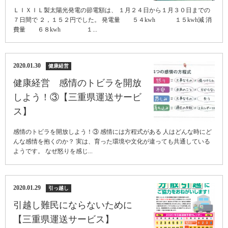
ＬＩＸＩＬ製太陽光発電の節電額は、 １月２４日から１月３０日までの
７日間で ２，１５２円でした。 発電量 ５４kwh １５kwh減 消
費量 ６８kwh １...
2020.01.30
健康経営
健康経営 感情のトビラを開放
しよう！③【三重県運送サービ
ス】
感情のトビラを開放しよう！③ 感情には方程式がある 人はどんな時にど
んな感情を抱くのか？ 実は、育った環境や文化が違っても共通している
ようです。 なぜ怒りを感じ...
2020.01.29
引っ越し
引越し難民にならないために
【三重県運送サービス】