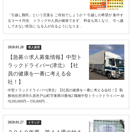
「引越し難民」という言葉を ご存知でしょうか？ 引越しの希望が 集中す
る３〜４月頃、 トラックや人員が確保できず、 料金も高くなり、 引っ越
しできない状況に なる人が出るようになりま...
2020.01.28
求人採用
【急募☆求人募集情報】中型ト
ラックドライバー(津北）【社
員の健康を一番に考える会
社！】
中型トラックドライバー(津北）【社員の健康を一番に考える会社！】 勤
務地住所津市久居井戸山町字東興16番地2 職種中型トラックドライバー 給
与200,000円～350,000円 ...
2020.01.27
トラック