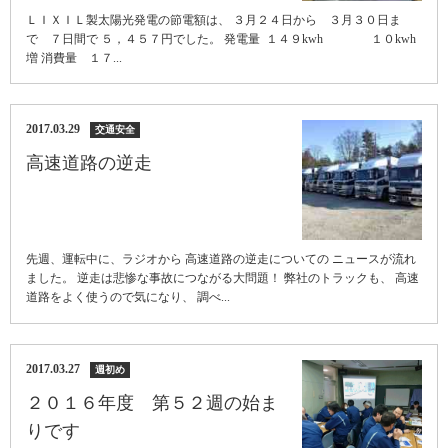
ＬＩＸＩＬ製太陽光発電の節電額は、 ３月２４日から ３月３０日ま
で ７日間で ５，４５７円でした。 発電量 １４９kwh １０kwh
増 消費量 １７...
2017.03.29
交通安全
高速道路の逆走
先週、運転中に、ラジオから 高速道路の逆走についての ニュースが流れ
ました。 逆走は悲惨な事故につながる大問題！ 弊社のトラックも、 高速
道路をよく使うので気になり、 調べ...
2017.03.27
週初め
２０１６年度 第５２週の始ま
りです