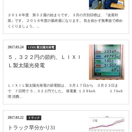
２０１６年度 第５２週の始まりです。 ３月の月別目標は、『改善対
策』です。 ２０１６年度の最終週になります。 気を抜かず無事故で締め
くくりましょう。 ...
2017.03.24
LIXIL製太陽光発電
５，３２２円の節約、ＬＩＸＩ
Ｌ製太陽光発電
ＬＩＸＩＬ製太陽光発電の節電額は、 ３月１７日から ３月２３日ま
で ７日間で ５，３２２円でした。 発電量 １３９kwh １７kwh
増 消費...
2017.03.22
トラック
トラック早分かり31