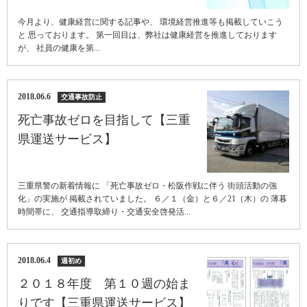
今月より、健康経営に関する記事や、 環境経営推進等も掲載していこう
と 思っております。 第一回目は、弊社は健康経営を推進しております
が、 社員の健康を第...
2018.06.6
交通事故防止
死亡事故ゼロを目指して【三重
県運送サービス】
三重県警の新着情報に 「死亡事故ゼロ・松阪作戦に伴う 街頭活動の強
化」の実施が 掲載されていました。 ６／１（金）と６／21（木）の 薄暮
時間帯に、 交通指導取締り・交通安全啓発活...
2018.06.4
週初め
２０１８年度 第１０週の始ま
りです【三重県運送サービス】