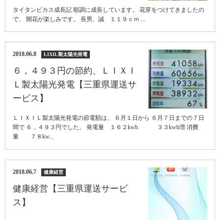
タイタンビカス成長記 順調に成長しています。 花芽をつけてきましたの
で、 開花が楽しみです。 長男、誠 １１９ｃｍ ...
2018.06.8
LIXIL製太陽光発電
６，４９３円の節約、ＬＩＸＩ
Ｌ製太陽光発電【三重県運送サ
ービス】
ＬＩＸＩＬ製太陽光発電の節電額は、 ６月１日から ６月７日までの７日
間で ６，４９３円でした。 発電量 １６２kwh ３３kwh増 消費
量 ７８kw...
2018.06.7
健康経営
健康経営【三重県運送サービ
ス】