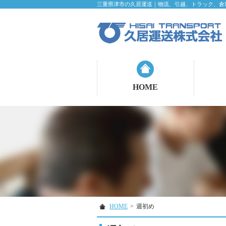
三重県津市の久居運送｜物流、引越、トラック、倉
HOME
HOME
>
週初め