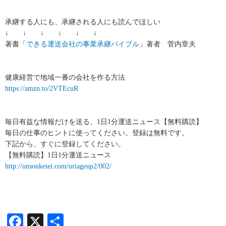
承継する人にも、承継される人にも読んでほしい
↓ ↓ ↓ ↓ ↓ ↓
著書「
できる運送会社の事業承継バイブル
」著者 菅内章夫
健康経営で地域一番の会社を作る方法
https://amzn.to/2VTEcuR
毎日有益な情報だけを送る、1日1分運送ニュース【無料購読】
毎日の仕事のヒントに使ってください。登録は無料です。
下記から、すぐに登録してください。
【無料購読】1日1分運送ニュース
http://unsoukeiei.com/uriageup2/002/
Facebook
X
共