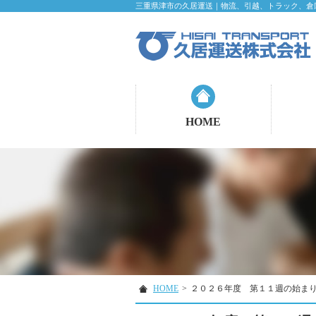
三重県津市の久居運送｜物流、引越、トラック、倉
HOME
HOME
>
２０２６年度 第１１週の始ま