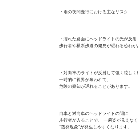
・雨の夜間走行における主なリスク
・濡れた路面にヘッドライトの光が反射
歩行者や横断歩道の発見が遅れる恐れが
・対向車のライトが反射して強く眩しく
一時的に視界が奪われて、
危険の察知が遅れることがあります。
自車と対向車のヘッドライトの間に
歩行者が入ることで、 一瞬姿が見えな
“蒸発現象”が発生しやすくなります。