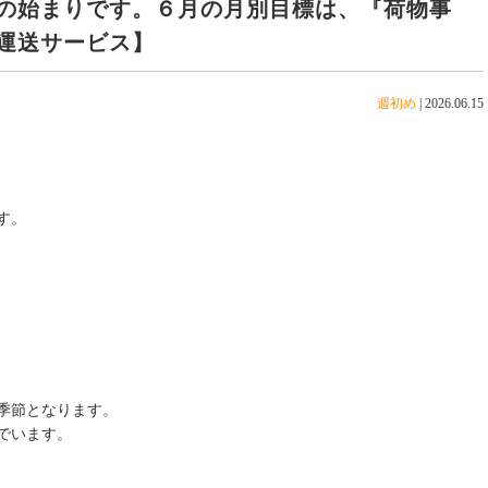
の始まりです。６月の月別目標は、『荷物事
運送サービス】
週初め
|
2026.06.15
す。
季節となります。
でいます。