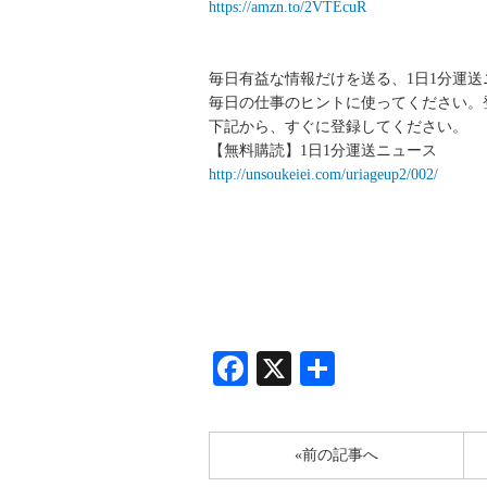
https://amzn.to/2VTEcuR
毎日有益な情報だけを送る、1日1分運
毎日の仕事のヒントに使ってください。
下記から、すぐに登録してください。
【無料購読】1日1分運送ニュース
http://unsoukeiei.com/uriageup2/002/
Facebook
X
共
有
Facebook
X
共
有
«前の記事へ