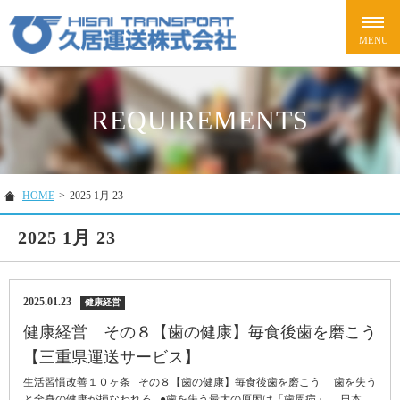
REQUIREMENTS
HOME
>
2025 1月 23
2025 1月 23
2025.01.23
健康経営
健康経営 その８【歯の健康】毎食後歯を磨こう
【三重県運送サービス】
生活習慣改善１０ヶ条 その８【歯の健康】毎食後歯を磨こう 歯を失う
と全身の健康が損なわれる ●歯を失う最大の原因は「歯周病」 日本