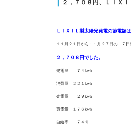
２，７０８円、ＬＩＸＩ
ＬＩＸＩＬ製太陽光発電の節電額は
１１月２１日から１１月２７日の ７日
２，７０８円でした。
発電量 ７４kwh
消費量 ２２１kwh
売電量 ２９kwh
買電量 １７６kwh
自給率 ７４％