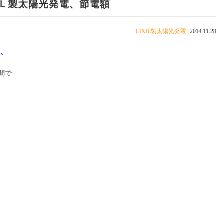
Ｌ製太陽光発電、節電額
LIXIL製太陽光発電
|
2014.11.28
、
間で