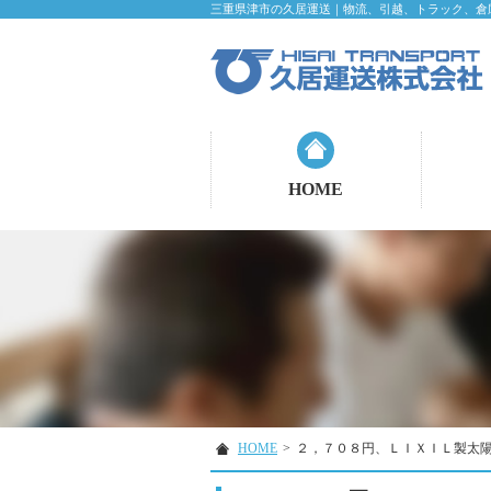
三重県津市の久居運送｜物流、引越、トラック、倉
HOME
HOME
>
２，７０８円、ＬＩＸＩＬ製太