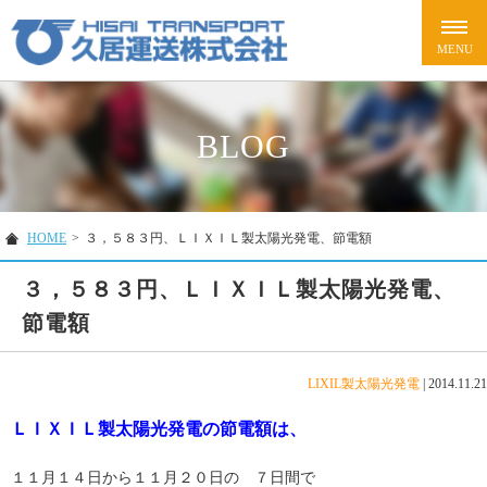
BLOG
HOME
>
３，５８３円、ＬＩＸＩＬ製太陽光発電、節電額
３，５８３円、ＬＩＸＩＬ製太陽光発電、
節電額
LIXIL製太陽光発電
|
2014.11.21
ＬＩＸＩＬ製太陽光発電の節電額は、
１１月１４日から１１月２０日の ７日間で