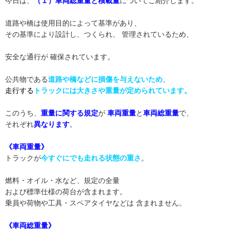
今日は、
（
１）車両総重量と積載量
についてご紹介します。
道路や橋は使用目的によって基準があり、
その基準により設計し、つくられ、 管理されているため、
安全な通行が 確保されています。
公共物である
道路や橋などに損傷を与えないため
、
走行する
トラックには大きさや重量が定められています。
このうち、
重量に関する規定
が
車両重量
と
車両総重量
で、
それぞれ
異なります
。
《車両重量》
トラックが
今すぐにでも走れる状態の重さ
。
燃料・オイル・水など、規定の全量
および標準仕様の荷台が含まれます。
乗員や荷物や工具・スペアタイヤなどは 含まれません。
《車両総重量》