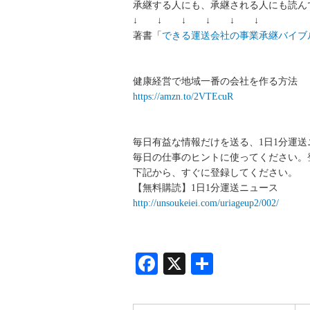
承継する人にも、承継される人にも読ん
↓ ↓ ↓ ↓ ↓ ↓
著書「
できる運送会社の事業承継バイブ
健康経営で地域一番の会社を作る方法
https://amzn.to/2VTEcuR
毎日有益な情報だけを送る、1日1分運
毎日の仕事のヒントに使ってください。
下記から、すぐに登録してください。
【無料購読】1日1分運送ニュース
http://unsoukeiei.com/uriageup2/002/
Facebook
X
共
有