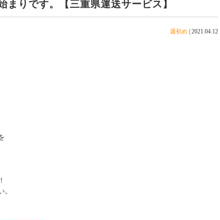
始まりです。【三重県運送サービス】
週初め
|
2021.04.12
、
を
！
い。