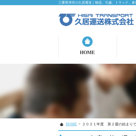
三重県津市の久居運送｜物流、引越、トラック、倉
HOME
HOME
>
２０２１年度 第２週の始まり