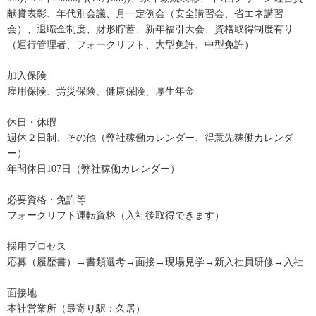
献賞表彰、年代別会議、月一定例会（安全講習会、省エネ講習
会）、退職金制度、財形貯蓄、新年福引大会、資格取得制度有り
（運行管理者、フォークリフト、大型免許、中型免許）
加入保険
雇用保険、労災保険、健康保険、厚生年金
休日・休暇
週休２日制、その他（弊社稼働カレンダー、得意先稼働カレンダ
ー）
年間休日107日（弊社稼働カレンダー）
必要資格・免許等
フォークリフト運転資格（入社後取得できます）
採用プロセス
応募（履歴書）→書類選考→面接→現場見学→新入社員研修→入社
面接地
本社営業所（最寄り駅：久居）