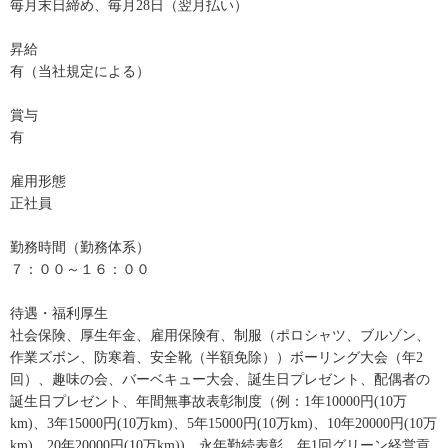
毎月末日締め、毎月28日（翌月払い）
昇給
有（当社規定による）
賞与
有
雇用形態
正社員
勤務時間（勤務体系）
７：００～１６：００
待遇・福利厚生
社会保険、厚生年金、雇用保険有、制服（ポロシャツ、ブルゾン、
作業ズボン、防寒着、安全靴（半額免除））ボーリング大会（年2
回）、趣味の会、バーベキュー大会、誕生日プレゼント、配偶者の
誕生日プレゼント、年間無事故表彰制度（例：1年10000円(10万
km)、3年15000円(10万km)、5年15000円(10万km)、10年20000円(10万
km)、20年20000円(10万km))、永年勤続表彰、年1回グリーン経営貢