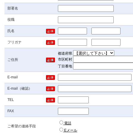
部署名
役職
氏名
フリガナ
都道府県
市区町村
ご住所
丁目番地
E-mail
E-mail（確認）
TEL
FAX
電話
ご希望の連絡手段
Eメール