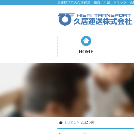
三重県津市の久居運送｜物流、引越、トラック、倉
HOME
HOME
>
2022 5月