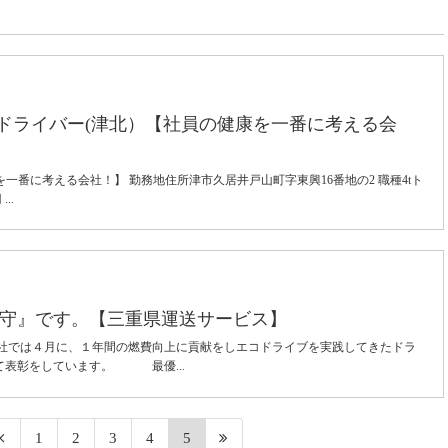
クドライバー(津北）【社員の健康を一番に考える会
を一番に考える会社！】 勤務地住所津市久居井戸山町字東興16番地の2 職種4tト
..
守』です。【三重県運送サービス】
弊社では４月に、１年間の燃費向上に貢献をしエコドライブを実践してきたドラ
て表彰をしています。 最優...
1
2
3
4
5