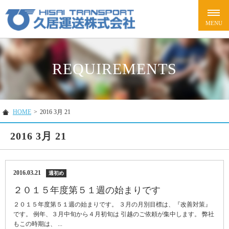
REQUIREMENTS
HOME
>
2016 3月 21
2016 3月 21
2016.03.21
週初め
２０１５年度第５１週の始まりです
２０１５年度第５１週の始まりです。 ３月の月別目標は、『改善対策』
です。 例年、３月中旬から４月初旬は 引越のご依頼が集中します。 弊社
もこの時期は、 ...