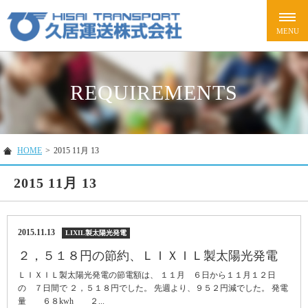
REQUIREMENTS
HOME
>
2015 11月 13
2015 11月 13
2015.11.13
LIXIL製太陽光発電
２，５１８円の節約、ＬＩＸＩＬ製太陽光発電
ＬＩＸＩＬ製太陽光発電の節電額は、 １１月 ６日から１１月１２日
の ７日間で ２，５１８円でした。 先週より、９５２円減でした。 発電
量 ６８kwh ２...