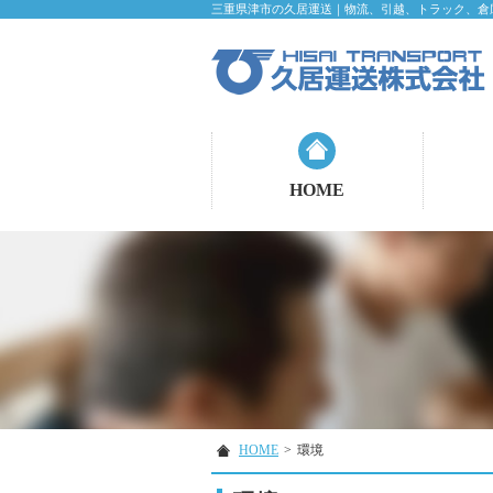
三重県津市の久居運送｜物流、引越、トラック、倉
HOME
HOME
>
環境