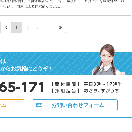
月の月別目標は、『荷物事故防止』です。 環境の日、６月５日 を環境保全に対
れた、 国連 による国際的な 記念日...
1
2
3
募
は
ムからお気軽にどうぞ！
ーム
お問い合わせフォーム