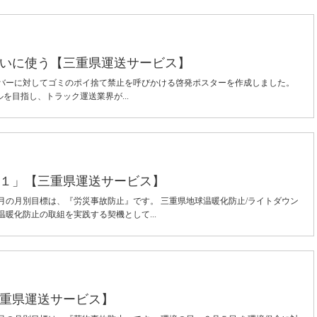
いに使う【三重県運送サービス】
イバーに対してゴミのポイ捨て禁止を呼びかける啓発ポスターを作成しました。
ルを目指し、トラック運送業界が...
１」【三重県運送サービス】
月の月別目標は、『労災事故防止』です。 三重県地球温暖化防止/ライトダウン
暖化防止の取組を実践する契機として...
重県運送サービス】