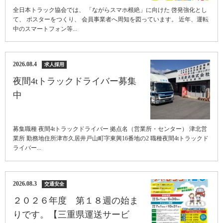
全日本トラック協会では、 「ながらスマホ根絶」に向けた 啓発強化とし
て、 ポスターをつくり、 会員事業者へ周知を図っています。 近年、運転
中のスマートフォン等...
2026.08.4
求人採用
夜間4tトラックドライバー募集
中
募集職種 夜間4tトラックドライバー 拠点名（営業所・センター） 津北営
業所 勤務地住所津市久居井戸山町字東興16番地の2 職種夜間4tトラックド
ライバー...
2026.08.3
交通安全
２０２６年度 第１８週の始ま
りです。【三重県運送サービ