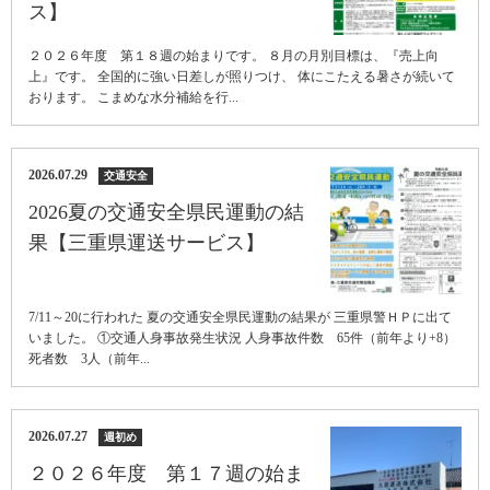
ス】
２０２６年度 第１８週の始まりです。 ８月の月別目標は、『売上向
上』です。 全国的に強い日差しが照りつけ、 体にこたえる暑さが続いて
おります。 こまめな水分補給を行...
2026.07.29
交通安全
2026夏の交通安全県民運動の結
果【三重県運送サービス】
7/11～20に行われた 夏の交通安全県民運動の結果が 三重県警ＨＰに出て
いました。 ①交通人身事故発生状況 人身事故件数 65件（前年より+8）
死者数 3人（前年...
2026.07.27
週初め
２０２６年度 第１７週の始ま