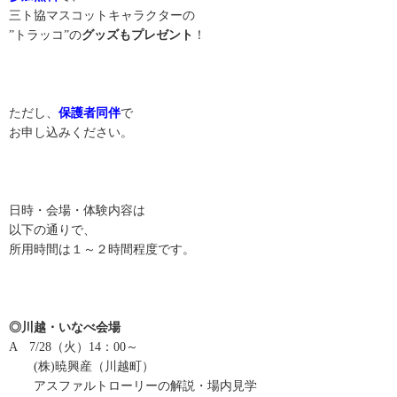
三ト協マスコットキャラクターの
”トラッコ”の
グッズもプレゼント
！
ただし、
保護者同伴
で
お申し込みください。
日時・会場・体験内容は
以下の通りで、
所用時間は１～２時間程度です。
◎川越・いなべ会場
A 7/28（火）14：00～
(株)暁興産（川越町）
アスファルトローリーの解説・場内見学