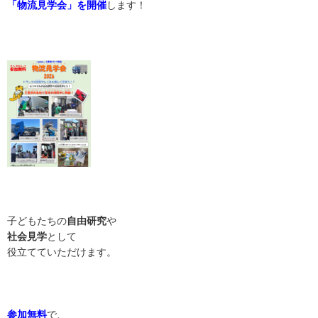
「物流見学会」を開催
します！
子どもたちの
自由研究
や
社会見学
として
役立てていただけます。
参加無料
で、