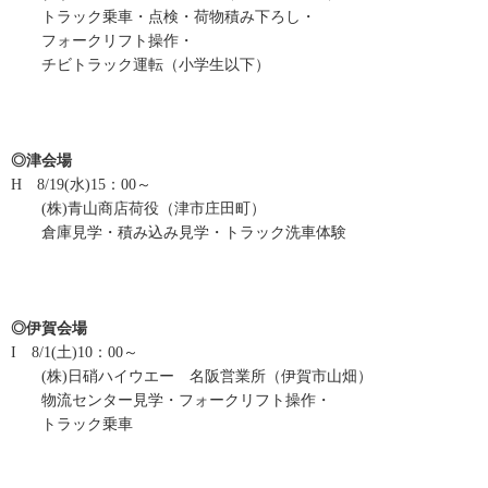
トラック乗車・点検・荷物積み下ろし・
フォークリフト操作・
チビトラック運転（小学生以下）
◎津会場
H 8/19(水)15：00～
(株)青山商店荷役（津市庄田町）
倉庫見学・積み込み見学・トラック洗車体験
◎伊賀会場
I 8/1(土)10：00～
(株)日硝ハイウエー 名阪営業所（伊賀市山畑）
物流センター見学・フォークリフト操作・
トラック乗車