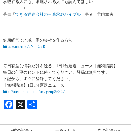
承継する人にも、承継される人にも読んでほしい
↓ ↓ ↓ ↓ ↓ ↓
著書「
できる運送会社の事業承継バイブル
」著者 菅内章夫
健康経営で地域一番の会社を作る方法
https://amzn.to/2VTEcuR
毎日有益な情報だけを送る、1日1分運送ニュース【無料購読】
毎日の仕事のヒントに使ってください。登録は無料です。
下記から、すぐに登録してください。
【無料購読】1日1分運送ニュース
http://unsoukeiei.com/uriageup2/002/
Facebook
X
共
有
«前の記事へ
一覧へ戻る
次の記事へ»