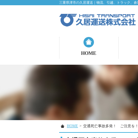
三重県津市の久居運送｜物流、引越、トラック、倉
HOME
HOME
>
交通死亡事故多発！ ご注意を