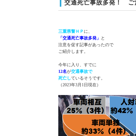
交通死亡事故多発！ ご
三重県警ＨＰ
に、
「交通死亡事故多発」
と
注意を促す記事があったので
ご紹介します。
今年に入り、すでに
12名
が
交通事故で
死亡し
ているそうです。
（2023年3月1日現在）