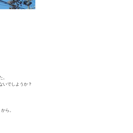
た。
ないでしようか？
 から。