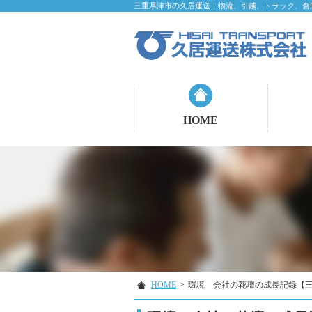
三重県津市の久居運送｜物流、引越、トラック、倉
HOME
HOME
>
環境 会社の花壇の成長記録【