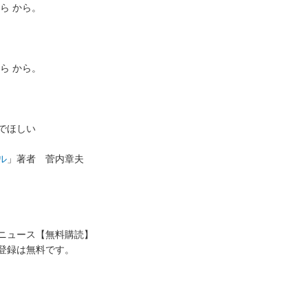
ら から。
ら から。
でほしい
ル
」著者 菅内章夫
送ニュース【無料購読】
登録は無料です。