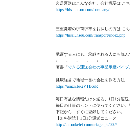
久居運送はこんな会社。会社概要は こち
https://hisaiunsou.com/company/
三重発着の求荷求車をお探しの方は こち
https://hisaiunsou.com/transport/index.php
承継する人にも、承継される人にも読ん
↓ ↓ ↓ ↓ ↓ ↓
著書「
できる運送会社の事業承継バイブ
健康経営で地域一番の会社を作る方法
https://amzn.to/2VTEcuR
毎日有益な情報だけを送る、1日1分運
毎日の仕事のヒントに使ってください。
下記から、すぐに登録してください。
【無料購読】1日1分運送ニュース
http://unsoukeiei.com/uriageup2/002/