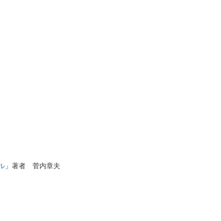
ル
」著者 菅内章夫