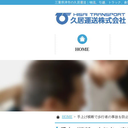
三重県津市の久居運送｜物流、引越、トラック、倉
HOME
HOME
>
手上げ横断で歩行者の事故を防