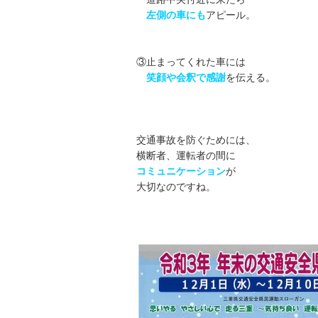
左側の車にも
アピール。
③止まってくれた車には
笑顔や会釈で感謝
を伝える。
交通事故を防ぐためには、
横断者、運転者の間に
コミュニケーション
が
大切なのですね。