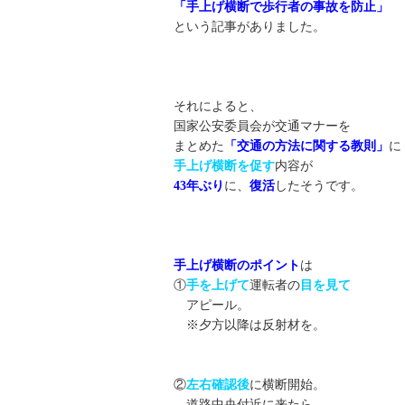
「手上げ横断で歩行者の事故を防止」
という記事がありました。
それによると、
国家公安委員会が交通マナーを
まとめた
「交通の方法に関する教則」
に
手上げ横断を促す
内容が
43年ぶり
に、
復活
したそうです。
手上げ横断のポイント
は
①
手を上げて
運転者の
目を見て
アピール。
※夕方以降は反射材を。
②
左右確認後
に横断開始。
道路中央付近に来たら