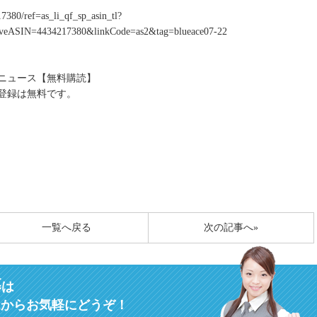
7380/ref=as_li_qf_sp_asin_tl?
veASIN=4434217380&linkCode=as2&tag=blueace07-22
送ニュース【無料購読】
登録は無料です。
一覧へ戻る
次の記事へ»
募
は
ムからお気軽にどうぞ！