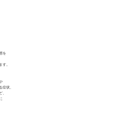
態を
ます。
や
る症状、
ど、
に