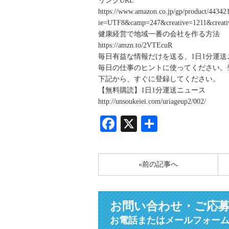
リンクURL
https://www.amazon.co.jp/gp/product/443421
ie=UTF8&camp=247&creative=1211&creati
健康経営で地域一番の会社を作る方法
https://amzn.to/2VTEcuR
毎日有益な情報だけを送る、1日1分運
毎日の仕事のヒントに使ってください。
下記から、すぐに登録してください。
【無料購読】1日1分運送ニュース
http://unsoukeiei.com/uriageup2/002/
Facebook
X
共
有
«前の記事へ
お問い合わせ・ご応
お電話またはメールフォー