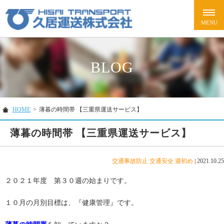
BLOG
HOME
>
薄暮の時間帯 【三重県運送サービス】
薄暮の時間帯 【三重県運送サービス】
交通事故防止
交通安全
週初め
|
2021.10.25
２０２１年度 第３０週の始まりです。
１０月の月別目標は、『健康管理』です。