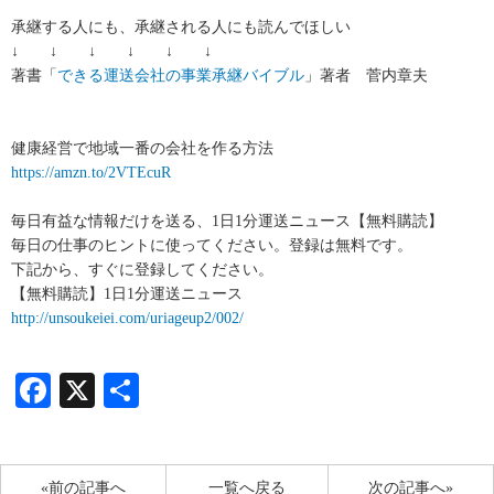
承継する人にも、承継される人にも読んでほしい
↓ ↓ ↓ ↓ ↓ ↓
著書「
できる運送会社の事業承継バイブル
」著者 菅内章夫
健康経営で地域一番の会社を作る方法
https://amzn.to/2VTEcuR
毎日有益な情報だけを送る、1日1分運送ニュース【無料購読】
毎日の仕事のヒントに使ってください。登録は無料です。
下記から、すぐに登録してください。
【無料購読】1日1分運送ニュース
http://unsoukeiei.com/uriageup2/002/
Facebook
X
共
有
«前の記事へ
一覧へ戻る
次の記事へ»