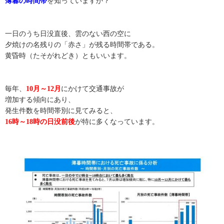
薄暮の時間帯
を知っていますか？
一日のうち日没直後、雲のない西の空に
夕焼けの名残りの「赤さ」が残る時間帯である。
黄昏時（たそがれどき）ともいいます。
毎年、
10月～12月
にかけて交通事故が
増加する傾向にあり、
発生件数を時間帯別に見てみると、
16時～18時の日没前後
が特に多くなっています。