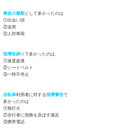
事故の種類
として多かったのは
①出会い頭
②追突
③人対車両
指導取締り
で多かったのは、
①速度超過
②シートベルト
③一時不停止
自転車
利用者に対する
指導警告
で
多かったのは
①無灯火
②歩行者に危険を及ぼす違反
③携帯電話