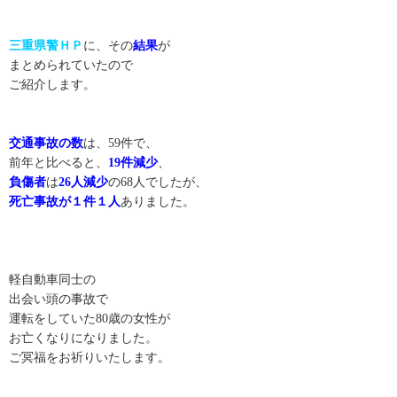
三重県警ＨＰ
に、その
結果
が
まとめられていたので
ご紹介します。
交通事故の数
は、59件で、
前年と比べると、
19件減少
、
負傷者
は
26人減少
の68人でしたが、
死亡事故が１件１人
ありました。
軽自動車同士の
出会い頭の事故で
運転をしていた80歳の女性が
お亡くなりになりました。
ご冥福をお祈りいたします。