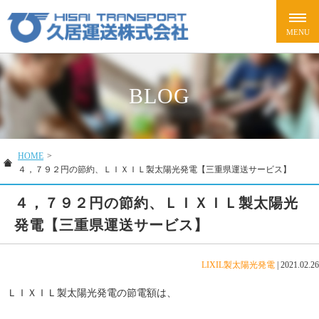
BLOG
HOME
>
４，７９２円の節約、ＬＩＸＩＬ製太陽光発電【三重県運送サービス】
４，７９２円の節約、ＬＩＸＩＬ製太陽光
発電【三重県運送サービス】
LIXIL製太陽光発電
|
2021.02.26
ＬＩＸＩＬ製太陽光発電の節電額は、