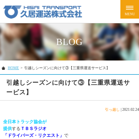
BLOG
HOME
>
引越しシーズンに向けて③【三重県運送サービス】
引越しシーズンに向けて③【三重県運送サ
ービス】
引っ越し
|
2021.02.24
全日本トラック協会が
提供
する
ＴＢＳラジオ
「ドライバーズ・リクエスト」
で