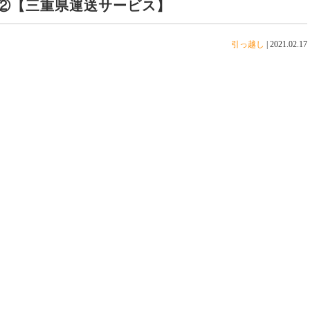
②【三重県運送サービス】
引っ越し
|
2021.02.17