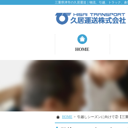
三重県津市の久居運送｜物流、引越、トラック、倉
HOME
HOME
>
引越しシーズンに向けて②【三