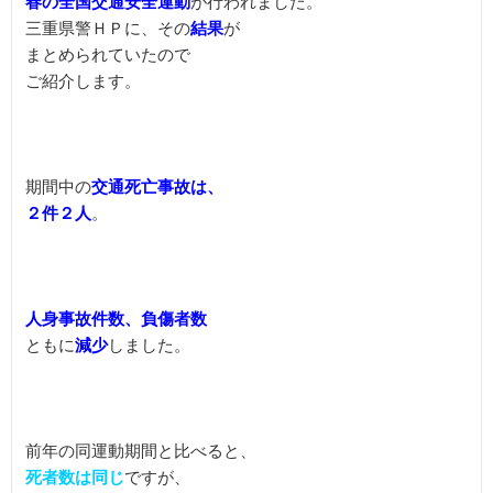
春の全国交通安全運動
が行われました。

三重県警ＨＰに、その
結果
が

まとめられていたので

ご紹介します。
期間中の
交通死亡事故は、

２件２人
。
人身事故件数、負傷者数
ともに
減少
しました。
死者数は同じ