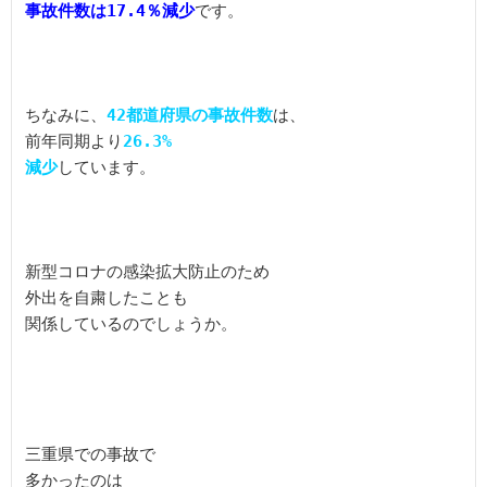
事故件数は
17.4％減少
です。
ちなみに、
42都道府県の事故件数
は、

前年同期より
26.3%

減少
新型コロナの感染拡大防止のため

外出を自粛したことも

三重県での事故で
