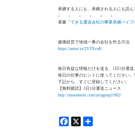
承継する人にも、承継される人にも読ん
↓ ↓ ↓ ↓ ↓ ↓
著書「
できる運送会社の事業承継バイブ
健康経営で地域一番の会社を作る方法
https://amzn.to/2VTEcuR
毎日有益な情報だけを送る、1日1分運
毎日の仕事のヒントに使ってください。
下記から、すぐに登録してください。
【無料購読】1日1分運送ニュース
http://unsoukeiei.com/uriageup2/002/
Facebook
X
共
有