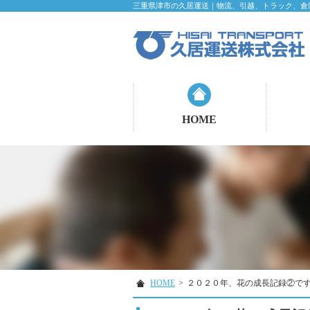
三重県津市の久居運送｜物流、引越、トラック、倉
HOME
HOME
>
２０２０年、花の成長記録②で