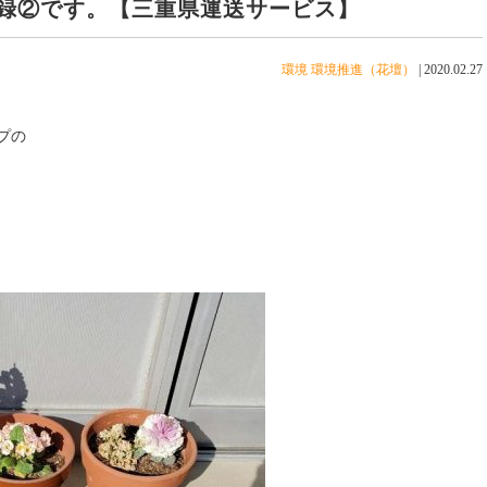
録②です。【三重県運送サービス】
環境
環境推進（花壇）
|
2020.02.27
プの