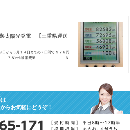
製太陽光発電 【三重県運送
８日から５月１４日までの７日間で ９７８円
wh ７８kwh減 消費量 ３
募
は
ムからお気軽にどうぞ！