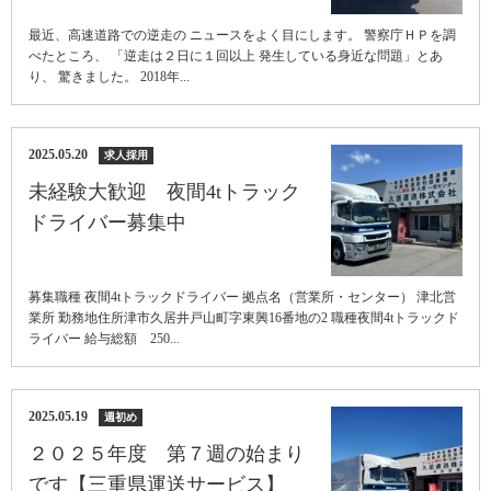
最近、高速道路での逆走の ニュースをよく目にします。 警察庁ＨＰを調
べたところ、 「逆走は２日に１回以上 発生している身近な問題」とあ
り、 驚きました。 2018年...
2025.05.20
求人採用
未経験大歓迎 夜間4tトラック
ドライバー募集中
募集職種 夜間4tトラックドライバー 拠点名（営業所・センター） 津北営
業所 勤務地住所津市久居井戸山町字東興16番地の2 職種夜間4tトラックド
ライバー 給与総額 250...
2025.05.19
週初め
２０２５年度 第７週の始まり
です【三重県運送サービス】