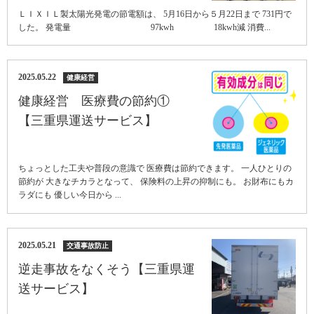
ＬＩＸＩＬ製太陽光発電の節電額は、 5月16日から５月22日まで 731円で
した。 発電量 97kwh 18kwh減 消費...
2025.05.22
健康経営
健康経営 医療費の節約①
【三重県運送サービス】
ちょっとした工夫や普段の意識で 医療費は節約できます。 一人ひとりの
節約が 大きなチカラとなって、 保険料の上昇の抑制にも。 お財布にもカ
ラダにも 優しい今日から ...
2025.05.21
交通事故防止
逆走事故をなくそう【三重県運
送サービス】