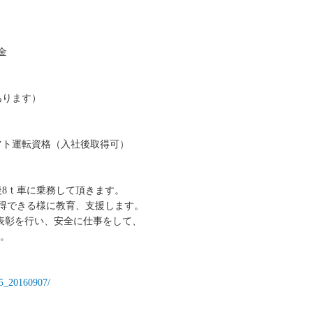
金
あります）
フト運転資格（入社後取得可）
後8ｔ車に乗務して頂きます。
得できる様に教育、支援します。
表彰を行い、安全に仕事をして、
。
335_20160907/