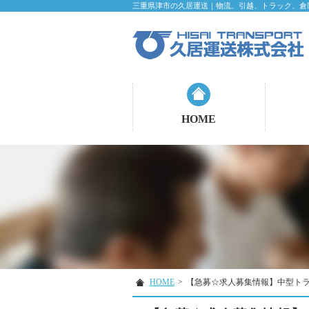
三重県津市の久居運送｜物流、引越、トラック、倉
HOME
HOME
>
【急募☆求人募集情報】中型トラ