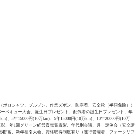
（ポロシャツ、ブルゾン、作業ズボン、防寒着、安全靴（半額免除））
バーベキュー大会、誕生日プレゼント、配偶者の誕生日プレゼント、年
、3年15000円(10万km)、5年15000円(10万km)、10年20000円(10万
、永年勤続表彰、年1回グリーン経営貢献賞表彰、年代別会議、月一定例会（安全講
形貯蓄、新年福引大会、資格取得制度有り（運行管理者、フォークリフ