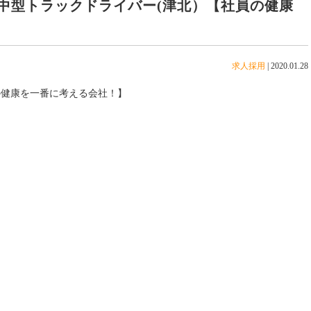
中型トラックドライバー(津北）【社員の健康
求人採用
|
2020.01.28
の健康を一番に考える会社！】