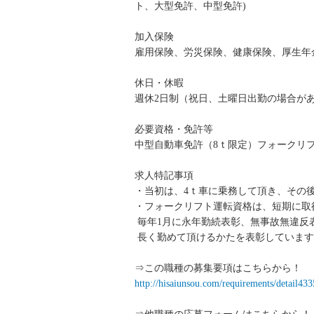
ト、大型免許、中型免許)
加入保険
雇用保険、労災保険、健康保険、厚生年
休日・休暇
週休2日制（祝日、土曜日出勤の場合が
必要資格・免許等
中型自動車免許（8ｔ限定）フォークリ
求人特記事項
・当初は、4ｔ車に乗務して頂き、その
・フォークリフト運転資格は、短期に取
毎年1月に永年勤続表彰、無事故無違反
長く勤めて頂けるかたを表彰しています
⇒この職種の募集要項はこちらから！
http://hisaiunsou.com/requirements/detail4