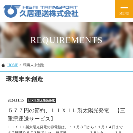
REQUIREMENTS
HOME
>
環境未来創造
環境未来創造
2024.11.15
LIXIL製太陽光発電
５７７円の節約、ＬＩＸＩＬ製太陽光発電 【三
重県運送サービス】
ＬＩＸＩＬ製太陽光発電の節電額は、 １１月８日から１１月１４日まで
の７日間で ５７７円でした。 発電量 ７５kwh ３６