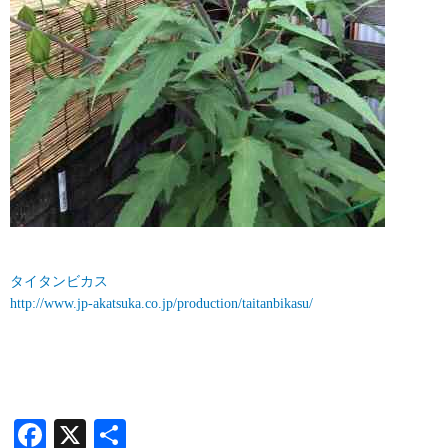
タイタンビカス
http://www.jp-akatsuka.co.jp/production/taitanbikasu/
Facebook
X
共