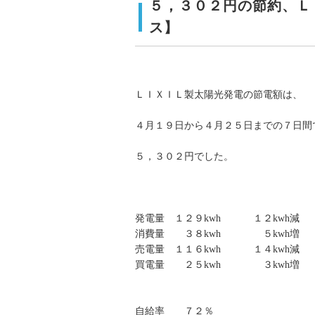
５，３０２円の節約、Ｌ
ス】
ＬＩＸＩＬ製太陽光発電の節電額は、
４月１９日から４月２５日までの７日間
５，３０２円でした。
発電量 １２９kwh １２kwh減
消費量 ３８kwh ５kwh増
売電量 １１６kwh １４kwh減
買電量 ２５kwh ３kwh増
自給率 ７２％