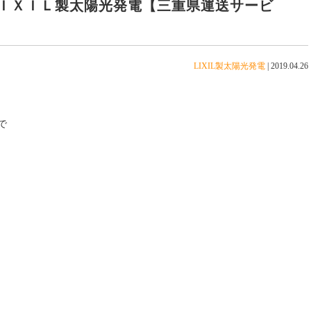
ＩＸＩＬ製太陽光発電【三重県運送サービ
LIXIL製太陽光発電
|
2019.04.26
で