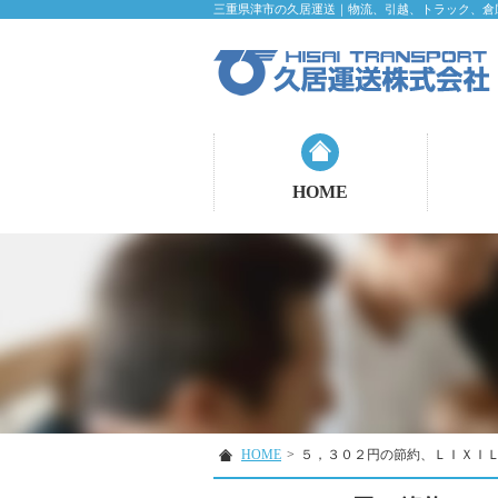
三重県津市の久居運送｜物流、引越、トラック、倉
HOME
HOME
>
５，３０２円の節約、ＬＩＸＩ