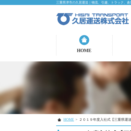
三重県津市の久居運送｜物流、引越、トラック、倉
HOME
HOME
>
２０１９年度入社式【三重県運