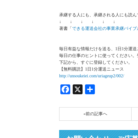
承継する人にも、承継される人にも読ん
↓ ↓ ↓ ↓ ↓ ↓
著書「
できる運送会社の事業承継バイブ
毎日有益な情報だけを送る、1日1分運
毎日の仕事のヒントに使ってください。
下記から、すぐに登録してください。
【無料購読】1日1分運送ニュース
http://unsoukeiei.com/uriageup2/002/
Facebook
X
共
有
«前の記事へ