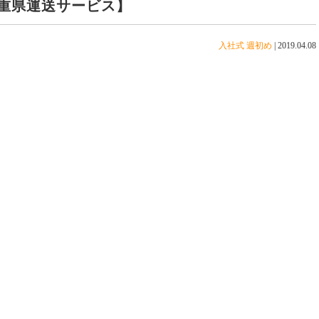
重県運送サービス】
入社式
週初め
|
2019.04.08